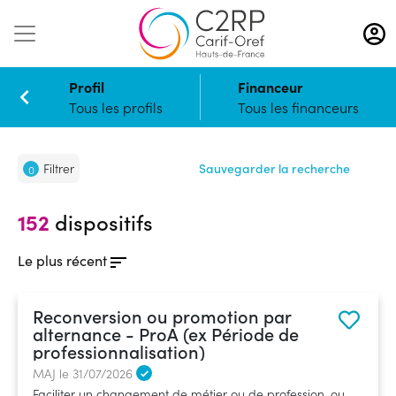
Aller
au
contenu
principal
Profil
Financeur
Tous les profils
Tous les financeurs
Filtrer
Sauvegarder la recherche
0
152
dispositifs
Le plus récent
Reconversion ou promotion par
alternance - ProA (ex Période de
professionnalisation)
MAJ le 31/07/2026
Faciliter un changement de métier ou de profession, ou