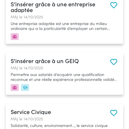
S’insérer grâce à une entreprise
adaptée
MAJ le 14/10/2025
Une entreprise adaptée est une entreprise du milieu
ordinaire qui a la particularité d’employer un certain
nombre de travailleurs reconnus handicapés pour leur
permettre d’exercer une activité professionnelle dans un
environnement adapté à leurs possibilités afin qu’ils
obtiennent ou conservent un emploi.&nbsp;
S'insérer grâce à un GEIQ
MAJ le 14/10/2025
Permettre aux salariés d’acquérir une qualification
reconnue et une réelle expérience professionnelle validée
par des périodes en entreprises débouchant sur un
emploi ;&nbsp; Répondre aux besoins des entreprises
adhérentes par le recrutement d’un personnel formé
spécifiquement à leurs métiers.&nbsp;
Service Civique
MAJ le 14/10/2025
Solidarité, culture, environnement..., le service civique