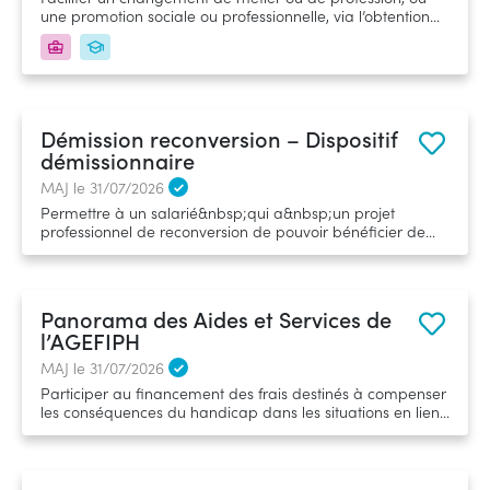
une promotion sociale ou professionnelle, via l’obtention
d’une certification professionnelle acquise après une
formation en alternance. Depuis 2019, la ProA remplace la
période de professionnalisation.&nbsp;
Démission reconversion – Dispositif
démissionnaire
MAJ le 31/07/2026
Permettre à un salarié&nbsp;qui a&nbsp;un projet
professionnel de reconversion de pouvoir bénéficier de
l'Allocation d'air au Retour à l'Emploi - ARE
Panorama des Aides et Services de
l’AGEFIPH
MAJ le 31/07/2026
Participer au financement des frais destinés à compenser
les conséquences du handicap dans les situations en lien
avec l'emploi&nbsp; Mettre à disposition des experts qui
conseillent dans les démarches emploi handicap.