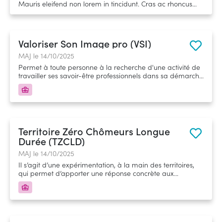
Mauris eleifend non lorem in tincidunt. Cras ac rhoncus
mauris. Curabitur tincidunt diam ligula. Vestibulum vel
tempus nulla, sed congue ante. Nam venenatis pharetra
nunc, ac suscipit urna pulvinar ut. Sed luctus purus vitae
nulla dignissim ornare. Nulla facilisi. Integer a enim varius
Valoriser Son Image pro (VSI)
risus porttitor eleifend. Lorem ipsum dolor sit amet,
consectetur adipiscing elit. Sed vel rutrum nulla.
MAJ le 14/10/2025
Pellentesque eget eros ac libero dapibus aliquam.
Permet à toute personne à la recherche d'une activité de
Maecenas maximus lorem vitae feugiat egestas. Nullam
travailler ses savoir-être professionnels dans sa démarche
malesuada fringilla risus, iaculis laoreet elit elementum
d’accès à l’emploi, notamment pour réussir ses entretiens
sed. Ut id ligula id enim efficitur finibus. Sed magna ligula,
d’embauche.
viverra dictum pellentesque ut, varius a metus. Morbi id
ex leo.
Territoire Zéro Chômeurs Longue
Durée (TZCLD)
MAJ le 14/10/2025
Il s’agit d’une expérimentation, à la main des territoires,
qui permet d’apporter une réponse concrète aux
personnes éloignées de l’emploi en les embauchant en
contrat à durée indéterminée dans des entreprises de
l’économie sociale et solidaire.