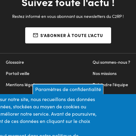
Suivez toute l'actu !
Restez informé en vous abonnant aux newsletters du C2RP !
S'ABONNER À TOUTE L'ACTU
Glossaire
Qui sommes-nous ?
Portail veille
Nos missions
Mentions légales
Rejoindre l'équipe
Paramètres de confidentialité
Appels d'offres
Nous contacter
sur notre site, nous recueillons des données
onnées, stockées au moyen de cookies ou
Plan du site
méliorer notre service. Avant de poursuivre,
t de ces données en cliquant sur le choix
Nos financeurs
Membre du
tout moment dans notre politique de