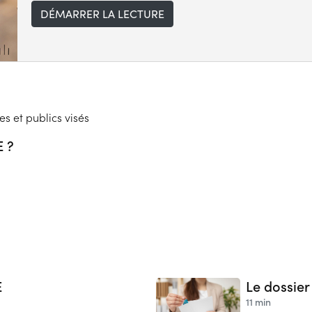
DÉMARRER LA LECTURE
es et publics visés
E ?
E
Le dossier 
11 min