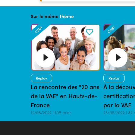
Sur le même
thème
C2RP
C2RP
Replay
Replay
La rencontre des "20 ans
À la découv
de la VAE" en Hauts-de-
certificati
France
par la VAE
12/08/2022 | 108 mins
23/06/2022 | 82 