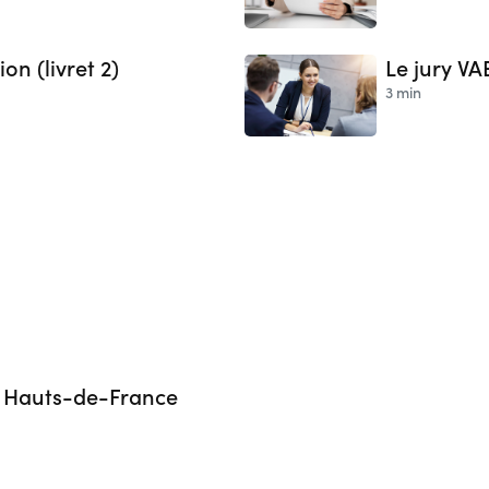
on (livret 2)
Le jury VA
3 min
en Hauts-de-France