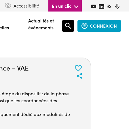
Accessibilité
En un clic
Actualités et
CONNEXION
elles
événements
Espace
connecté
guest
ence - VAE
 étape du dispositif : de la phase
insi que les coordonnées des
ifiquement dédié aux modalités de