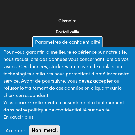
Glossaire
Footer
Portail veille
menu
Paramètres de confidentialité
Mentions légales
2
Pour vous garantir la meilleure expérience sur notre site,
Appels d'offres
nous recueillons des données vous concernant lors de vos
Plan du site
visites. Ces données, stockées au moyen de cookies ou
technologies similaires nous permettent d'améliorer notre
service. Avant de poursuivre, vous devez accepter ou
refuser le traitement de ces données en cliquant sur le
Nos financeurs
choix correspondant.
Vous pourrez retirer votre consentement à tout moment
dans notre politique de confidentialité sur ce site.
Membre du
En savoir plus
Accepter
Non, merci.