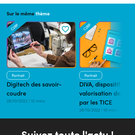
Sur le même
thème
C2RP
C2RP
Portrait
Portrait
Digitech des savoir-
DIVA, dispositif de
coudre
valorisation des acq
28/10/2022 | 10 mins
par les TICE
28/10/2022 | 10 mins
Suivez toute l'actu !