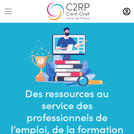
Aller
au
contenu
principal
Des ressources au
Saisir
service des
une
recherche
professionnels de
l’emploi, de la formation