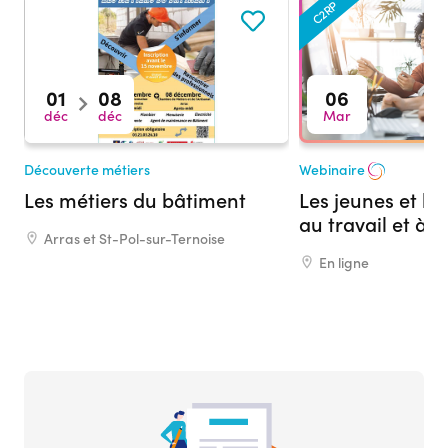
C2RP
01
08
06
déc
déc
Mar
Découverte métiers
Webinaire
Les métiers du bâtiment
Les jeunes et leu
au travail et à 
Arras et St-Pol-sur-Ternoise
En ligne