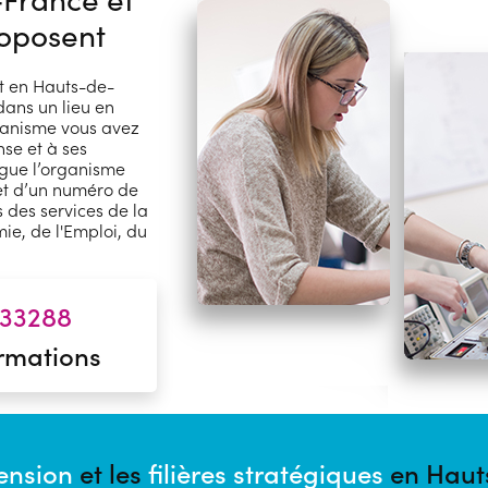
roposent
nt en Hauts-de-
dans un lieu en
ganisme vous avez
nse et à ses
ogue l’organisme
 et d’un numéro de
 des services de la
ie, de l'Emploi, du
33288
rmations
tension
et les
filières stratégiques
en Haut