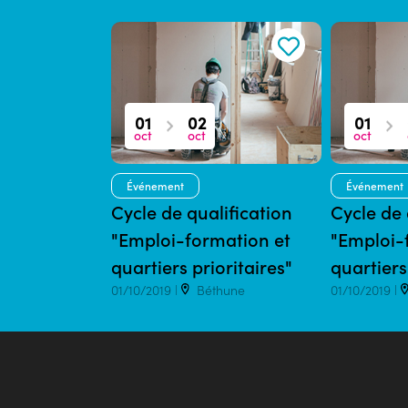
01
02
01
oct
oct
oct
Événement
Événement
Cycle de qualification
Cycle de 
"Emploi-formation et
"Emploi-
quartiers prioritaires"
quartiers
01/10/2019 |
Béthune
01/10/2019 |