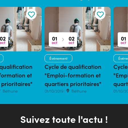
02
01
02
01
oct
oct
oct
oct
Événement
Évén
qualification
Cycle de qualification
Cycle
formation et
"Emploi-formation et
"Empl
 prioritaires"
quartiers prioritaires"
quart
Béthune
01/10/2019 |
Béthune
01/10/2
Suivez toute l'actu !