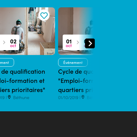
02
01
02
oct
oct
oct
ement
Événement
 de qualification
Cycle de qualification
C
oi-formation et
"Emploi-formation et
"
iers prioritaires"
quartiers prioritaires"
q
019 |
Béthune
01/10/2019 |
Béthune
01