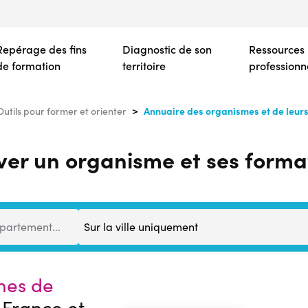
Aller
au
contenu
Repérage des fins
Diagnostic de son
Ressources
principal
de formation
territoire
professionn
Annuaire des organismes et de leur
Outils pour former et orienter
ver un organisme et ses forma
Distance
épartement...
mes de
France et