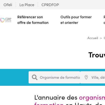
OFeli
La Place
CPRDFOP
Référencer son
Outils pour former
offre de formation
et orienter
Accueil
Trou
Formation
Ville
Organisme de formation
Ville, d
L'annuaire des
organis
formation
en Hauts-de-