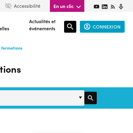
Accessibilité
En un clic
Actualités et
CONNEXION
elles
événements
Espace
connecté
s formations
guest
tions