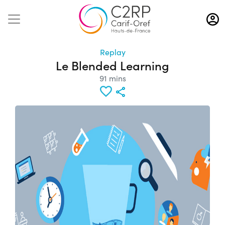
Aller
au
contenu
principal
Replay
Le Blended Learning
91 mins