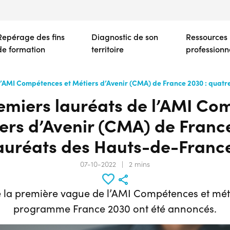
Aller
au
contenu
Repérage des fins
Diagnostic de son
Ressources
principal
de formation
territoire
professionn
 l’AMI Compétences et Métiers d’Avenir (CMA) de France 2030 : quat
emiers lauréats de l’AMI C
ers d’Avenir (CMA) de France
auréats des Hauts-de-Franc
07-10-2022
|
2 mins
de la première vague de l’AMI Compétences et méti
programme France 2030 ont été annoncés.