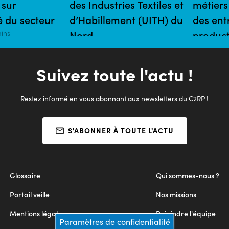
 sur
des Industries Textiles et
métiers
té du secteur
d’Habillement (UITH) du
des ent
mins
Nord
product
30/06/2020 | 15 mins
06/05/2020
Suivez toute l'actu !
Restez informé en vous abonnant aux newsletters du C2RP !
S'ABONNER À TOUTE L'ACTU
Glossaire
Qui sommes-nous ?
Portail veille
Nos missions
Mentions légales
Rejoindre l'équipe
Paramètres de confidentialité