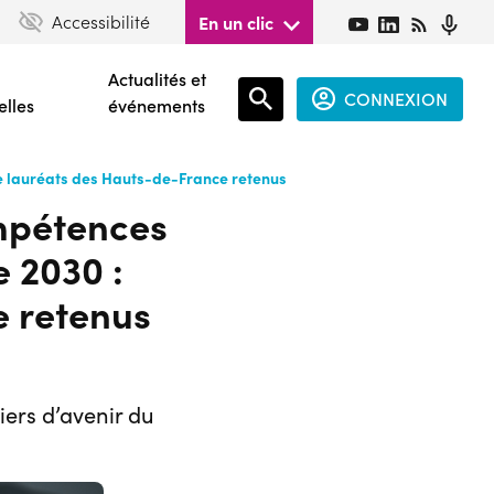
Accessibilité
En un clic
Actualités et
CONNEXION
elles
événements
re lauréats des Hauts-de-France retenus
Espace
ompétences
connecté
guest
 2030 :
e retenus
ers d’avenir du