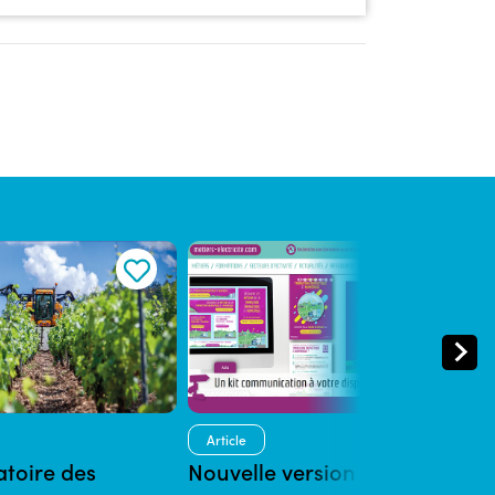
Article
Art
toire des
Nouvelle version du site
Con