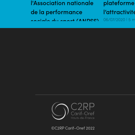
l'Association nationale
plateforme
de la performance
l’attractivi
sociale du sport (ANPSS)
06/07/2020 | 5 
30/07/2020 | 10 mins
©C2RP Carif-Oref 2022