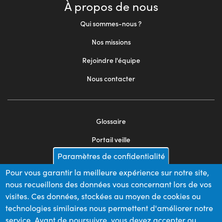
À propos de nous
Qui sommes-nous ?
Nos missions
Rejoindre l'équipe
Nous contacter
Glossaire
Footer
Portail veille
menu
Paramètres de confidentialité
Mentions légales
2
Pour vous garantir la meilleure expérience sur notre site,
Appels d'offres
nous recueillons des données vous concernant lors de vos
Plan du site
visites. Ces données, stockées au moyen de cookies ou
technologies similaires nous permettent d'améliorer notre
service. Avant de poursuivre, vous devez accepter ou