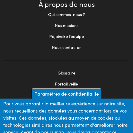
À propos de nous
Qui sommes-nous ?
Nos missions
Rejoindre l'équipe
Nous contacter
Glossaire
Footer
Portail veille
menu
Paramètres de confidentialité
Mentions légales
2
Pour vous garantir la meilleure expérience sur notre site,
Appels d'offres
nous recueillons des données vous concernant lors de vos
Plan du site
visites. Ces données, stockées au moyen de cookies ou
technologies similaires nous permettent d'améliorer notre
service. Avant de poursuivre, vous devez accepter ou