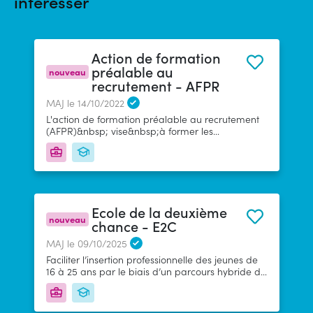
intéresser
Action de formation
préalable au
nouveau
recrutement - AFPR
MAJ le 14/10/2022
L'action de formation préalable au recrutement
(AFPR)&nbsp; vise&nbsp;à former les
demandeurs d'emploi (DE)&nbsp; : avant un
recrutement afin d'acquérir les compétences
nécessaires pour occuper l'emploi proposé pour
une embauche en CDD de 6 mois à moins de 12
mois via une action de formation d'une durée de
400h maximum L’AFPR&nbsp; s’intègre&nbsp;au
Ecole de la deuxième
PPAE du DE .
nouveau
chance - E2C
MAJ le 09/10/2025
Faciliter l’insertion professionnelle des jeunes de
16 à 25 ans par le biais d’un parcours hybride de
4 à 18 mois mêlant formation, accompagnement
et emploi &nbsp;