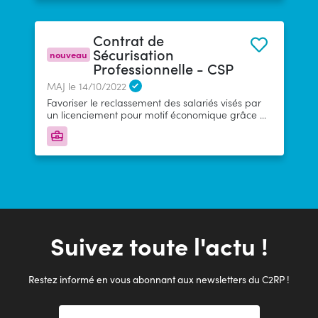
Contrat de
Sécurisation
nouveau
Professionnelle - CSP
MAJ le 14/10/2022
Favoriser le reclassement des salariés visés par
un licenciement pour motif économique grâce à
la mise en place d’un parcours de retour à
l’emploi. Les règles du CSP en vigueur depuis
2015 étaient applicables jusqu’au 30 juin 2019. Un
avenant signé par les partenaires sociaux
reconduit le dispositif jusqu'au 30 juin 2021.
Suivez toute l'actu !
Restez informé en vous abonnant aux newsletters du C2RP !