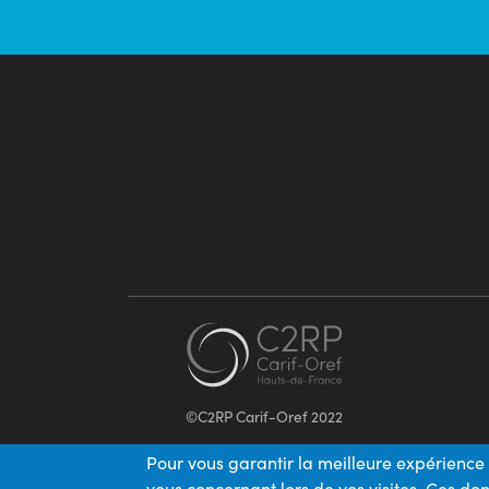
©C2RP Carif-Oref 2022
Pour vous garantir la meilleure expérience 
vous concernant lors de vos visites. Ces d