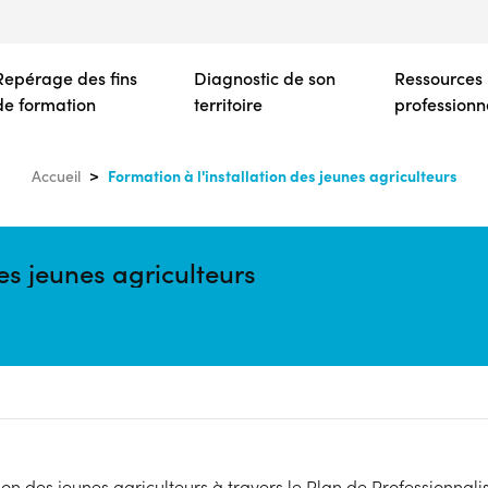
Aller
au
contenu
Repérage des fins
Diagnostic de son
Ressources
principal
de formation
territoire
professionn
Formation à l'installation des jeunes agriculteurs
Accueil
des jeunes agriculteurs
ation des jeunes agriculteurs à travers le Plan de Professionnal