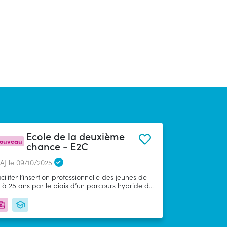
Ecole de la deuxième
ouveau
chance - E2C
AJ le 09/10/2025
ciliter l’insertion professionnelle des jeunes de
 à 25 ans par le biais d’un parcours hybride de
 à 18 mois mêlant formation, accompagnement
et emploi &nbsp;