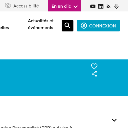
Accessibilité
En un clic
Actualités et
CONNEXION
elles
événements
Espace
connecté
guest
isation Personnalisé (PPP) qui vise à