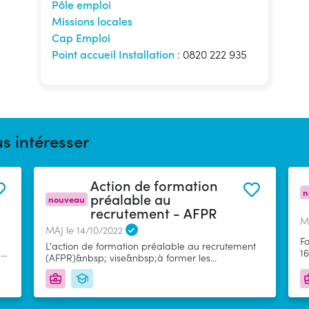
Pôle emploi
Missions locales
Cap Emploi
Point accueil Installation
: 0820 222 935
s intéresser
Action de formation
n
préalable au
nouveau
recrutement - AFPR
M
MAJ le 14/10/2022
Fa
L'action de formation préalable au recrutement
de
16
(AFPR)&nbsp; vise&nbsp;à former les
4
demandeurs d'emploi (DE)&nbsp; : avant un
recrutement afin d'acquérir les compétences
nécessaires pour occuper l'emploi proposé pour
une embauche en CDD de 6 mois à moins de 12