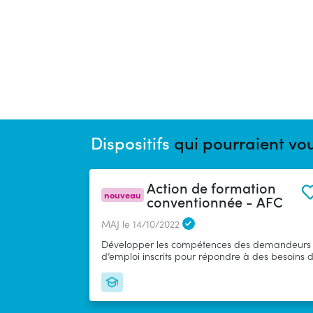
Dispositifs
qui pourraient vou
Action de formation
nouveau
conventionnée - AFC
MAJ le 14/10/2022
Développer les compétences des demandeurs
d’emploi inscrits pour répondre à des besoins 
qualification identifiés au niveau territorial ou
professionnel. Renforcer leurs capacités
professionnelles.