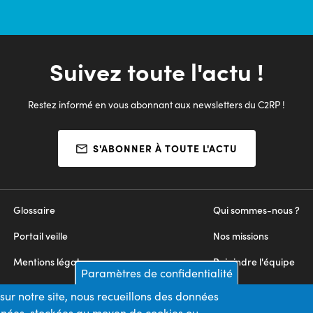
mois via une action de formation d'une durée de
400h maximum L’AFPR&nbsp; s’intègre&nbsp;au
PPAE du DE .
Suivez toute l'actu !
Restez informé en vous abonnant aux newsletters du C2RP !
S'ABONNER À TOUTE L'ACTU
Glossaire
Qui sommes-nous ?
Portail veille
Nos missions
Mentions légales
Rejoindre l'équipe
Paramètres de confidentialité
Appels d'offres
Nous contacter
sur notre site, nous recueillons des données
onnées, stockées au moyen de cookies ou