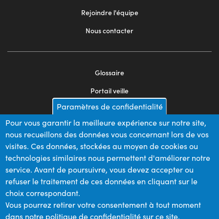
Rejoindre l'équipe
Nous contacter
Glossaire
Footer
Portail veille
menu
Paramètres de confidentialité
Mentions légales
2
Pour vous garantir la meilleure expérience sur notre site,
Appels d'offres
nous recueillons des données vous concernant lors de vos
Plan du site
visites. Ces données, stockées au moyen de cookies ou
technologies similaires nous permettent d'améliorer notre
service. Avant de poursuivre, vous devez accepter ou
refuser le traitement de ces données en cliquant sur le
Nos financeurs
choix correspondant.
Vous pourrez retirer votre consentement à tout moment
dans notre politique de confidentialité sur ce site.