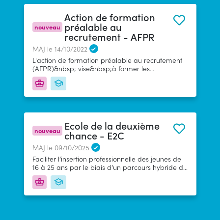
Action de formation
préalable au
nouveau
recrutement - AFPR
MAJ le 14/10/2022
L'action de formation préalable au recrutement
(AFPR)&nbsp; vise&nbsp;à former les
demandeurs d'emploi (DE)&nbsp; : avant un
recrutement afin d'acquérir les compétences
nécessaires pour occuper l'emploi proposé pour
une embauche en CDD de 6 mois à moins de 12
mois via une action de formation d'une durée de
400h maximum L’AFPR&nbsp; s’intègre&nbsp;au
Ecole de la deuxième
PPAE du DE .
nouveau
chance - E2C
MAJ le 09/10/2025
Faciliter l’insertion professionnelle des jeunes de
16 à 25 ans par le biais d’un parcours hybride de
4 à 18 mois mêlant formation, accompagnement
et emploi &nbsp;