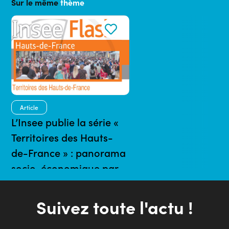
Sur le même
thème
Article
L’Insee publie la série «
Territoires des Hauts-
de-France » : panorama
socio-économique par
arrondissement
15/11/2022 | 7 mins
Suivez toute l'actu !