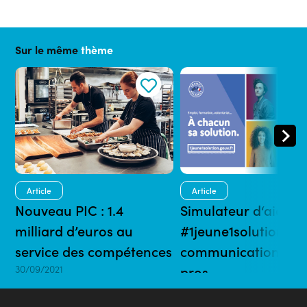
Sur le même
thème
Article
Article
Nouveau PIC : 1.4
Simulateur d‘aides
milliard d’euros au
#1jeune1solution : 1 
service des compétences
communication pour
30/09/2021
pros
06/07/2021 | 5 mins