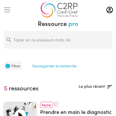
Aller
au
contenu
Ressource
pro
principal
Filtrer
Sauvegarder la recherche
1
Le plus récent
5
ressources
Replay
Prendre en main le diagnostic